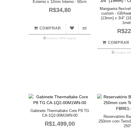
Externo x 12mm Interno - 50cm
Mangueira flexível
R$34,80
custom - GBAwate
(13mm) x 3/4" (19
1met
COMPRAR
R$22
Compra 100% segura
COMPRAR
Compra 10
Gabinete Thermaltake Core P8 TG
CA-1Q2-00M1WN-00
Reservatório Ba
250mm com Termô
R$1.499,00
250