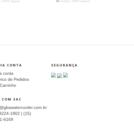
 100% segura
Compra 100% segura
HA CONTA
SEGURANÇA
a conta
rico de Pedidos
Carrinho
E COM SAC
o@gbawatercooler.com.br
3224-1802 | (15)
1-6169