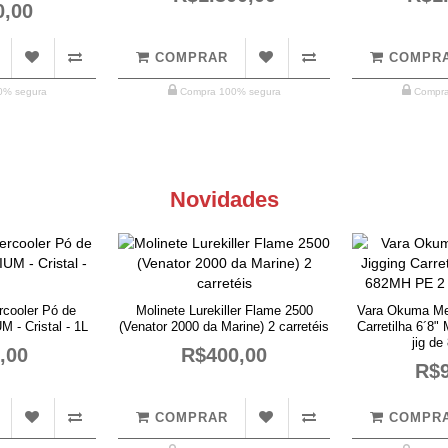
0,00
COMPRAR
COMPR
0% segura
Compra 100% segura
Compra
Novidades
cooler Pó de
Molinete Lurekiller Flame 2500
Vara Okuma Met
- Cristal - 1L
(Venator 2000 da Marine) 2 carretéis
Carretilha 6´8
jig de
,00
R$400,00
R$9
COMPRAR
COMPR