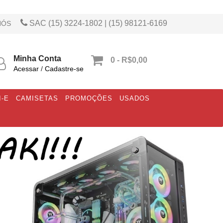
SAC (15) 3224-1802 | (15) 98121-6169
NÓS
Minha Conta
0 - R$0,00
Acessar
/
Cadastre-se
I-E
CAMISETAS
PROMOÇÕES
USADOS