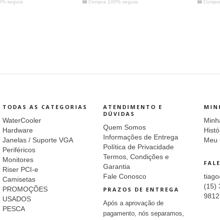
0% segura
Compra 100% segura
Compra
TODAS AS CATEGORIAS
ATENDIMENTO E
MIN
DÚVIDAS
WaterCooler
Minh
Quem Somos
Hardware
Histó
Informações de Entrega
Janelas / Suporte VGA
Meu 
Política de Privacidade
Periféricos
Termos, Condições e
Monitores
FAL
Garantia
Riser PCI-e
Fale Conosco
tiag
Camisetas
(15) 
PROMOÇÕES
PRAZOS DE ENTREGA
9812
USADOS
Após a aprovação de
PESCA
pagamento, nós separamos,