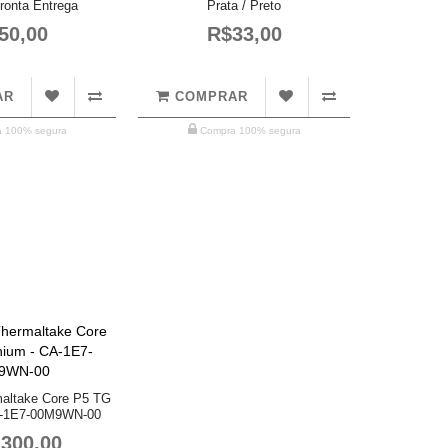
Pronta Entrega
Prata / Preto
50,00
R$33,00
AR
COMPRAR
 100% segura
Compra 100% segura
maltake Core P5 TG
A-1E7-00M9WN-00
300,00