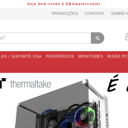
Seja bem-vindo à GBAwatercooler
PROMOÇÕES
CONTATO
SOBRE 
LAS / SUPORTE VGA
PERIFÉRICOS
MONITORES
RISER PC