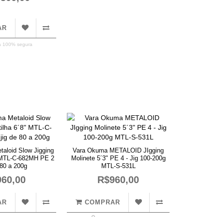
AR
 100% segura
aloid Slow Jigging
Vara Okuma METALOID JIgging
" MTL-C-682MH PE 2
Molinete 5´3" PE 4 - Jig 100-200g
 80 a 200g
MTL-S-531L
60,00
R$960,00
AR
COMPRAR