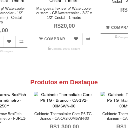
Nickel - 
 p/ Watercooler
Mangueira flexível p/ Watercooler
R$
rcooler - 1/2"
custom - GBAwatercooler - 3/8" x
mm) - Cristal -
1/2" Cristal - 1 metro
ro
R$20,00
COMPR
,00
Compra
COMPRAR
Compra 100% segura
0% segura
Produtos em Destaque
rrow BoxFish
Gabinete Thermaltake Core P6 TG -
Gabinete Ther
metro - FBRE1-
Branco - CA-1V2-00M6WN-00
Titanium - C
Y
R$1.300,00
R$1.