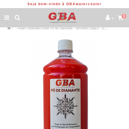
Seja bem-vindo à GBAwatercooler
0
Fluido GBAwatercooler Pó de Diamante - Vermelho Opaco - 1L