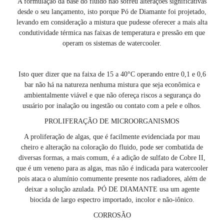
A formulação da base do fluido não sofreu alterações significativas
desde o seu lançamento, isto porque Pó de Diamante foi projetado,
levando em consideração a mistura que pudesse oferecer a mais alta
condutividade térmica nas faixas de temperatura e pressão em que
operam os sistemas de watercooler.
Isto quer dizer que na faixa de 15 a 40°C operando entre 0,1 e 0,6
bar não há na natureza nenhuma mistura que seja econômica e
ambientalmente viável e que não ofereça riscos a segurança do
usuário por inalação ou ingestão ou contato com a pele e olhos.
PROLIFERAÇÃO DE MICROORGANISMOS
A proliferação de algas, que é facilmente evidenciada por mau
cheiro e alteração na coloração do fluido, pode ser combatida de
diversas formas, a mais comum, é a adição de sulfato de Cobre II,
que é um veneno para as algas, mas não é indicada para watercooler
pois ataca o alumínio comumente presente nos radiadores, além de
deixar a solução azulada. PÓ DE DIAMANTE usa um agente
biocida de largo espectro importado, incolor e não-iônico.
CORROSÃO