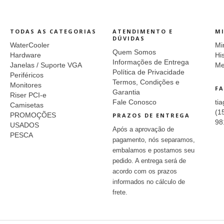
TODAS AS CATEGORIAS
ATENDIMENTO E
M
DÚVIDAS
WaterCooler
Mi
Quem Somos
Hardware
Hi
Informações de Entrega
Janelas / Suporte VGA
Me
Política de Privacidade
Periféricos
Termos, Condições e
Monitores
FA
Garantia
Riser PCI-e
Fale Conosco
ti
Camisetas
(1
PROMOÇÕES
PRAZOS DE ENTREGA
98
USADOS
Após a aprovação de
PESCA
pagamento, nós separamos,
embalamos e postamos seu
pedido. A entrega será de
acordo com os prazos
informados no cálculo de
frete.