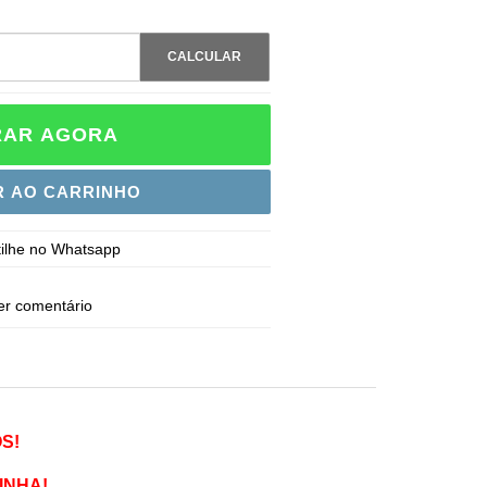
CALCULAR
AR AGORA
R AO CARRINHO
ilhe no Whatsapp
er comentário
S!
INHA!