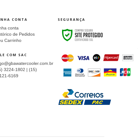
INHA CONTA
SEGURANÇA
nha conta
stórico de Pedidos
u Carrinho
LE COM SAC
ago@gbawatercooler.com.br
5) 3224-1802 | (15)
121-6169