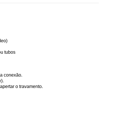
deo)
ou tubos
da conexão.
).
apertar o travamento.