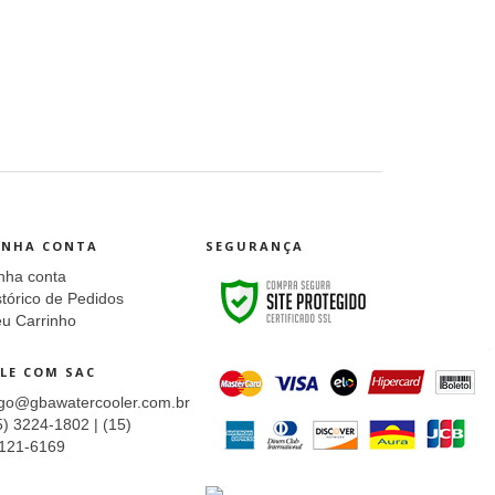
INHA CONTA
SEGURANÇA
nha conta
stórico de Pedidos
u Carrinho
LE COM SAC
ago@gbawatercooler.com.br
5) 3224-1802 | (15)
121-6169