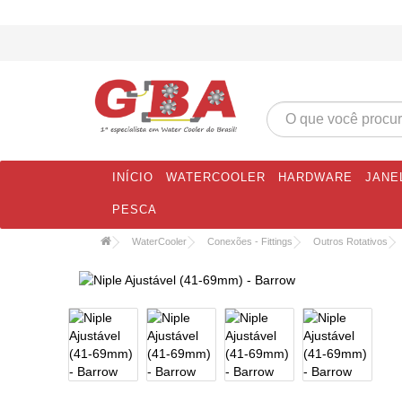
INÍCIO
WATERCOOLER
HARDWARE
JANE
PESCA
WaterCooler
Conexões - Fittings
Outros Rotativos