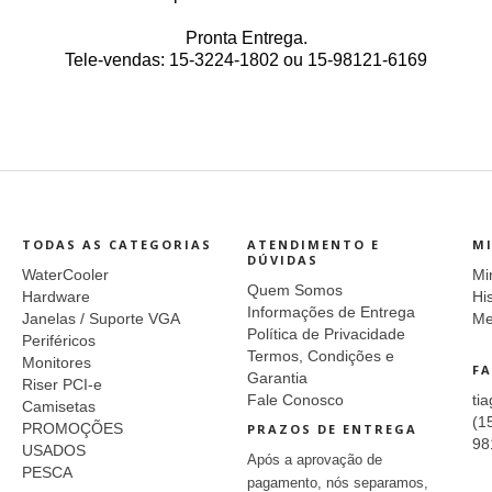
Pronta Entrega.
Tele-vendas: 15-3224-1802 ou 15-98121-6169
TODAS AS CATEGORIAS
ATENDIMENTO E
M
DÚVIDAS
WaterCooler
Mi
Quem Somos
Hardware
Hi
Informações de Entrega
Janelas / Suporte VGA
Me
Política de Privacidade
Periféricos
Termos, Condições e
Monitores
FA
Garantia
Riser PCI-e
Fale Conosco
ti
Camisetas
(1
PROMOÇÕES
PRAZOS DE ENTREGA
98
USADOS
Após a aprovação de
PESCA
pagamento, nós separamos,